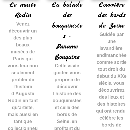
Le musée
La balade
L’ouvrière
Rodin
des
des bords
Venez
bouquiniste
de Seine
découvrir un
s –
Guidée par
des plus
une
beaux
Paname
lavandière
musées de
Bouquine
endimanchée
Paris qui
comme sortie
vous fera non
Cette visite
tout droit du
seulement
guidée vous
début du XXe
profiter de
propose de
siècle, vous
l’histoire
découvrir
découvrirez
d’Auguste
l’histoire des
des lieux et
Rodin en tant
bouquinistes
des histoires
qu’artiste,
et celle des
qui ont rendu
mais aussi en
bords de
célèbre les
tant que
Seine, en
bords de
collectionneu
profitant du