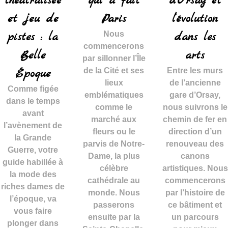
théâtralisée
qui a fait
d’Orsay et
et jeu de
Paris
l’évolution
pistes : la
Nous
dans les
commencerons
Belle
arts
par sillonner l’Île
Époque
de la Cité et ses
Entre les murs
lieux
de l’ancienne
Comme figée
emblématiques
gare d’Orsay,
dans le temps
comme le
nous suivrons le
avant
marché aux
chemin de fer en
l’avènement de
fleurs ou le
direction d’un
la Grande
parvis de Notre-
renouveau des
Guerre, votre
Dame, la plus
canons
guide habillée à
célèbre
artistiques. Nous
la mode des
cathédrale au
commencerons
riches dames de
monde. Nous
par l’histoire de
l’époque, va
passerons
ce bâtiment et
vous faire
ensuite par la
un parcours
plonger dans