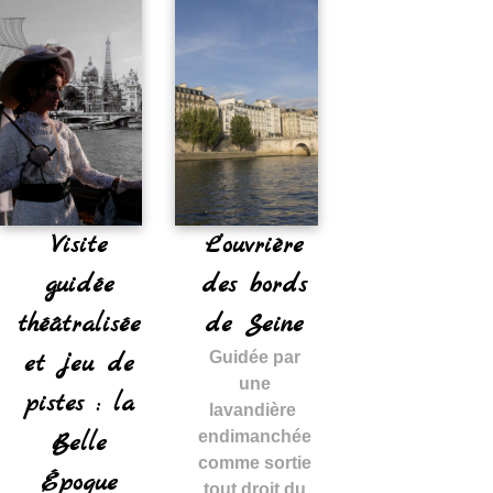
Visite
L’ouvrière
guidée
des bords
théâtralisée
de Seine
et jeu de
Guidée par
une
pistes : la
lavandière
Belle
endimanchée
comme sortie
Époque
tout droit du